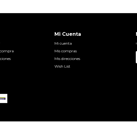
Mi Cuenta
r
Mi cuenta
e compra
Mis compras
ciones
Mis direcciones
Wish List