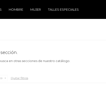
S
HOMBRE
MUJER
TALLES ESPECIALES
 sección.
 busca en otras secciones de nuestro catálogo.
Quitar filtros
co