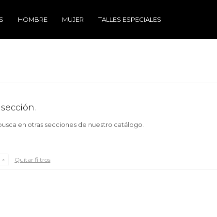
S
HOMBRE
MUJER
TALLES ESPECIALES
 sección.
 busca en otras secciones de nuestro catálogo.
Quitar filtros