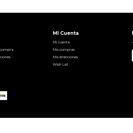
Mi Cuenta
r
Mi cuenta
e compra
Mis compras
ciones
Mis direcciones
Wish List