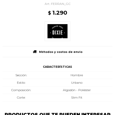
FERRAN_GC
1.290
$
Métodos y costos de envío
CARACTERÍSTICAS
Sección
Hombre
Estilo
Urbano
Composición
Algodón - Poliéster
Corte
Slim Fit
PRODUCTOS QUE TE PUEDEN INTERESAR