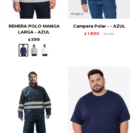
REMERA POLO MANGA
Campera Polar - - AZUL
LARGA - AZUL
1.890
$
2.490
$
599
$