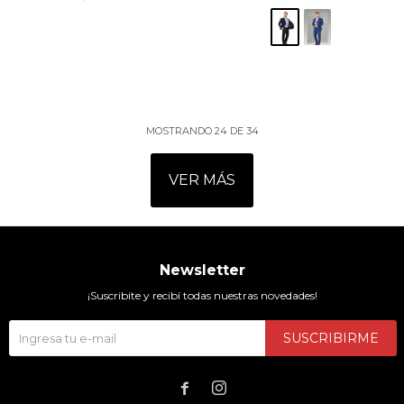
MOSTRANDO
24
DE
34
VER MÁS
Newsletter
¡Suscribite y recibí todas nuestras novedades!
SUSCRIBIRME

