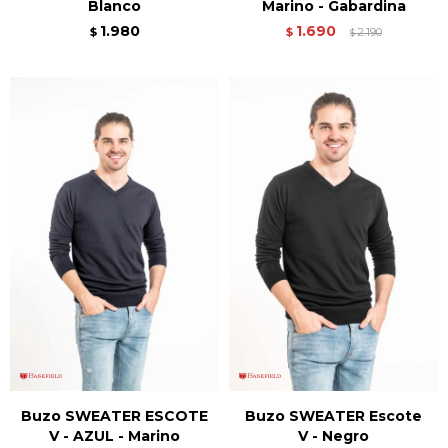
Blanco
Marino - Gabardina
1.980
1.690
$
$
2.190
$
Buzo SWEATER ESCOTE
Buzo SWEATER Escote
V - AZUL - Marino
V - Negro