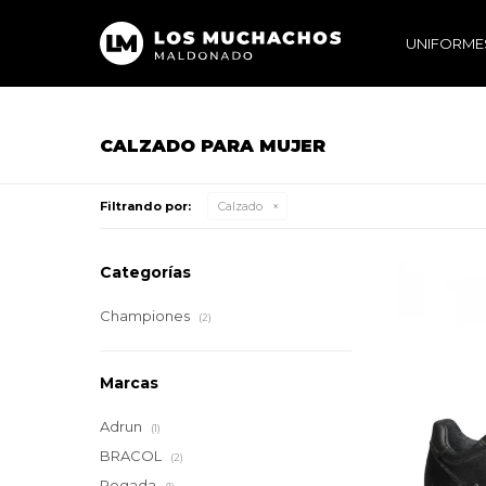
UNIFORME
CALZADO PARA MUJER
Filtrando por:
Calzado
Categorías
Championes
(2)
Marcas
Adrun
(1)
BRACOL
(2)
Pegada