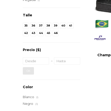
(1)
Talle
35
36
37
38
39
40
41
42
43
44
45
46
Precio
($)
Champi
OK
Color
Blanco
(1)
Negro
(3)