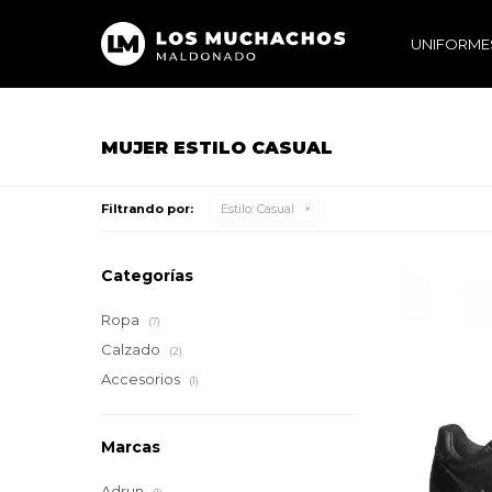
UNIFORME
MUJER ESTILO CASUAL
Filtrando por:
Estilo:
Casual
Categorías
Ropa
(7)
Calzado
(2)
Accesorios
(1)
Marcas
Adrun