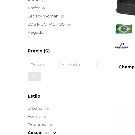
(1)
Grafor
(1)
Legacy Woman
(3)
LOS MUCHACHOS
(4)
Pegada
(1)
Precio
($)
Champi
OK
Estilo
Urbano
(18)
Formal
(5)
Deportiva
(1)
Casual
(10)