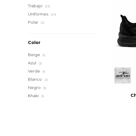
Trabajo
(23)
Uniformes
(24)
Polar
(2)
Color
Beige
(1)
Azul
(3)
Verde
(1)
Blanco
(2)
Negro
(5)
Ch
Khaki
(1)