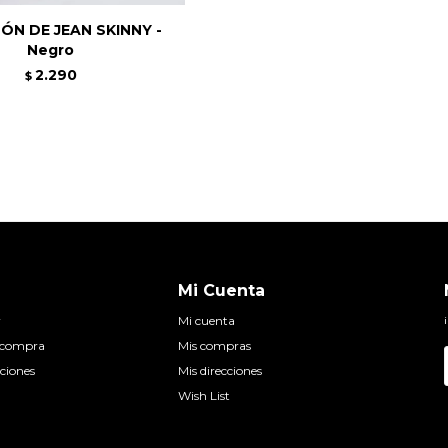
ÓN DE JEAN SKINNY -
Negro
2.290
$
Mi Cuenta
r
Mi cuenta
e compra
Mis compras
ciones
Mis direcciones
Wish List