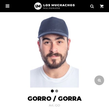

GORRO / GORRA
GO