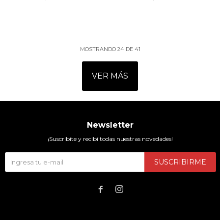
MOSTRANDO
24
DE
41
VER MÁS
Newsletter
¡Suscribite y recibí todas nuestras novedades!
SUSCRIBIRME

