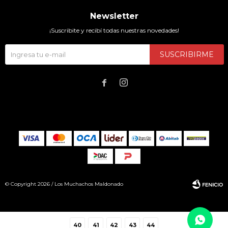
Newsletter
¡Suscribite y recibí todas nuestras novedades!
SUSCRIBIRME


© Copyright 2026 / Los Muchachos Maldonado
40
41
42
43
44