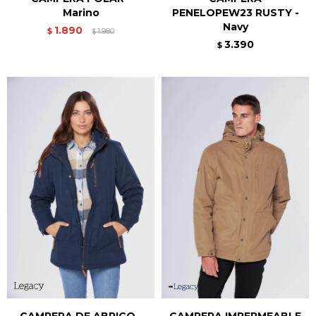
Marino
PENELOPEW23 RUSTY -
Navy
1.890
$
1.980
$
3.390
$
CAMPERA DE ABRIGO -
CAMPERA IMPERMEABLE