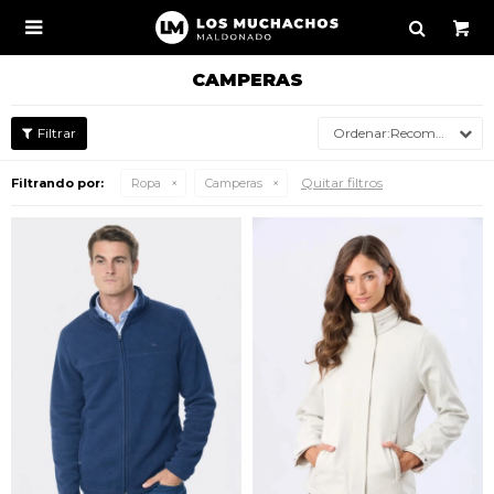

CAMPERAS
Recomendados
Quitar filtros
Filtrando por:
Ropa
Camperas