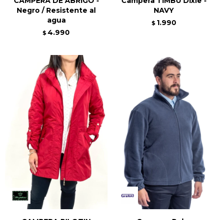
CAMPERA DE ABRIGO -
Campera TIMBU Dixie -
Negro / Resistente al
NAVY
agua
1.990
$
4.990
$