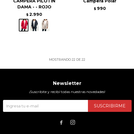
CAMPERA PILOTIN
Campera Polar
DAMA - - ROJO
990
$
2.990
$
MOSTRANDO
22
DE
22
Newsletter
¡Suscribite y recibí todas nuestras novedades!
SUSCRIBIRME

