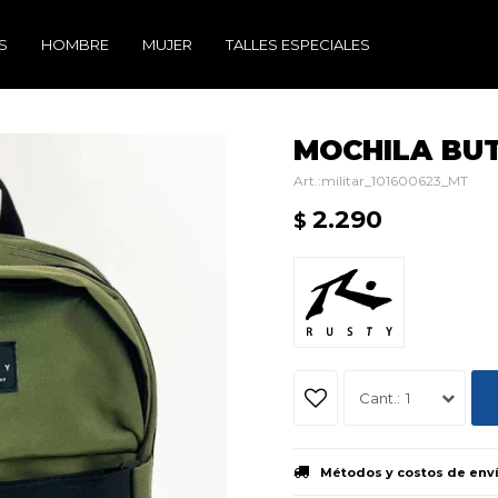
S
HOMBRE
MUJER
TALLES ESPECIALES
MOCHILA BUTE
militar_101600623_MT
2.290
$
1
Métodos y costos de env