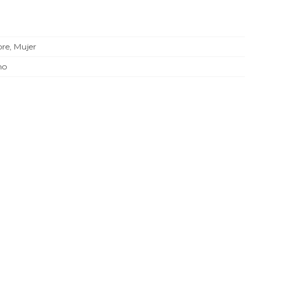
e, Mujer
no