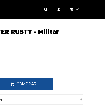
0
$
R RUSTY - Militar
COMPRAR
ío