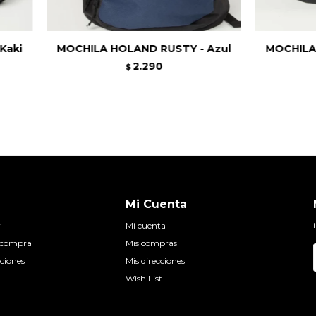
Kaki
MOCHILA HOLAND RUSTY - Azul
MOCHILA
2.290
$
Mi Cuenta
r
Mi cuenta
e compra
Mis compras
ciones
Mis direcciones
Wish List