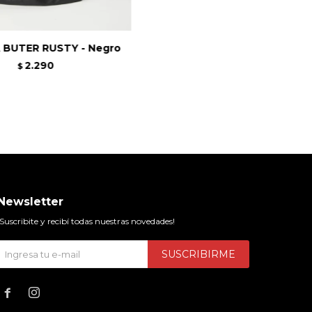
 BUTER RUSTY - Negro
2.290
$
Newsletter
¡Suscribite y recibí todas nuestras novedades!
SUSCRIBIRME

