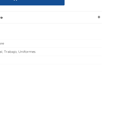
ío
re
l, Trabajo, Uniformes