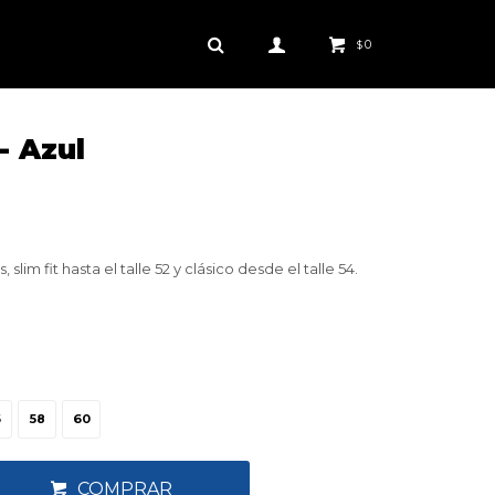
0
$
- Azul
slim fit hasta el talle 52 y clásico desde el talle 54.
6
58
60
COMPRAR