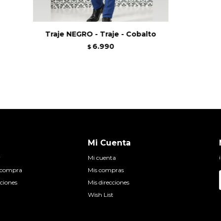
Traje NEGRO - Traje - Cobalto
6.990
$
Mi Cuenta
r
Mi cuenta
e compra
Mis compras
ciones
Mis direcciones
Wish List