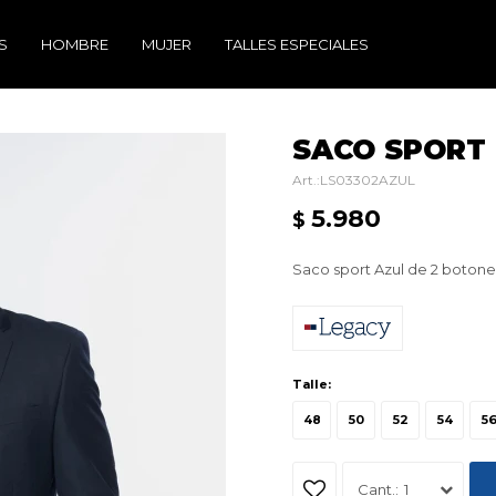
S
HOMBRE
MUJER
TALLES ESPECIALES
SACO SPORT 
LS03302AZUL
5.980
$
Saco sport Azul de 2 botones, 
Talle:
48
50
52
54
5
1