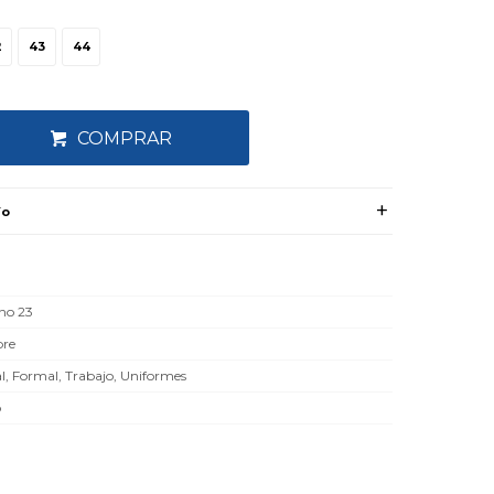
2
43
44
COMPRAR
ío
rno 23
re
l, Formal, Trabajo, Uniformes
o