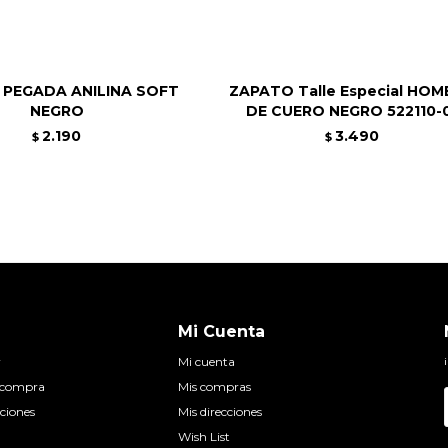
PEGADA ANILINA SOFT
ZAPATO Talle Especial HOM
NEGRO
DE CUERO NEGRO 522110-
2.190
3.490
$
$
Mi Cuenta
r
Mi cuenta
e compra
Mis compras
ciones
Mis direcciones
Wish List