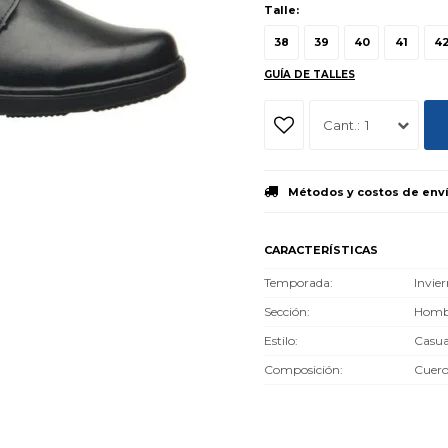
Talle:
38
39
40
41
4
GUÍA DE TALLES
1
Métodos y costos de env
CARACTERÍSTICAS
Temporada
Invie
Sección
Homb
Estilo
Casua
Composición
Cuer