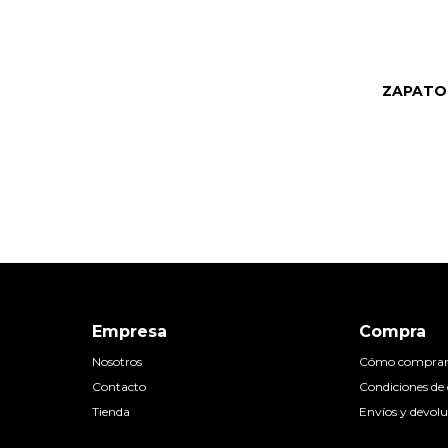
ZAPATO 
Empresa
Compra
Nosotros
Cómo compra
Contacto
Condiciones d
Tienda
Envíos y devolu