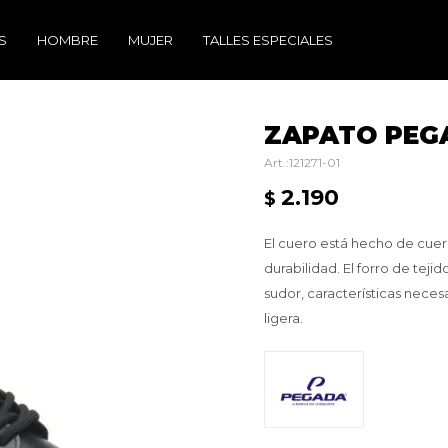
S
HOMBRE
MUJER
TALLES ESPECIALES
ZAPATO PEG
121271-01
2.190
$
El cuero está hecho de cuero
durabilidad. El forro de tej
sudor, características neces
ligera.