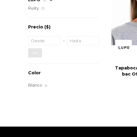
(1)
Rusty
(7)
Precio
($)
OK
Tapaboca
Color
bac O
Blanco
(1)