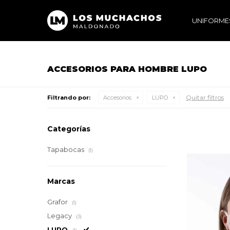
UNIFORME
ACCESORIOS PARA HOMBRE LUPO
Quitar filtros
Filtrando por:
Accesorios
LUPO
Categorías
Tapabocas
(1)
Marcas
Grafor
(1)
Legacy
(3)
LUPO