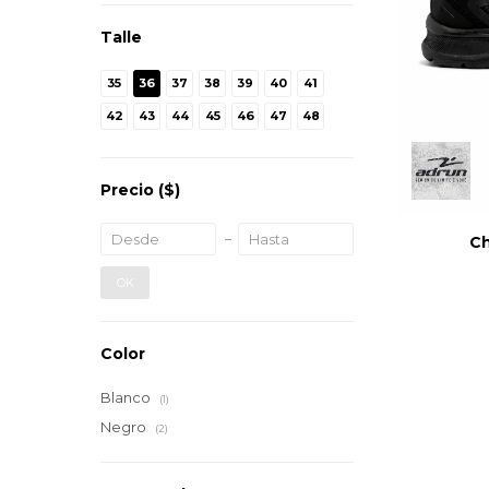
Talle
35
36
37
38
39
40
41
42
43
44
45
46
47
48
Precio
($)
Ch
OK
Color
Blanco
(1)
Negro
(2)