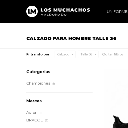
UNIFORME
CALZADO PARA HOMBRE TALLE 36
Quitar filtros
Filtrando por:
Calzado
Talle 36
Categorías
Championes
(1)
Marcas
Adrun
(1)
BRACOL
(2)