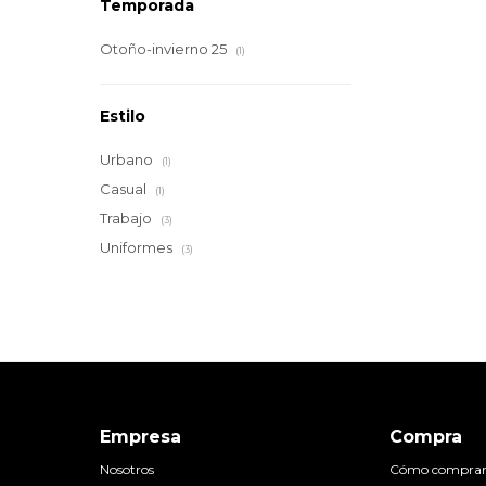
Temporada
Otoño-invierno 25
(1)
Estilo
Urbano
(1)
Casual
(1)
Trabajo
(3)
Uniformes
(3)
Empresa
Compra
Nosotros
Cómo compra