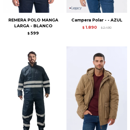
REMERA POLO MANGA
Campera Polar - - AZUL
LARGA - BLANCO
1.890
$
2.490
$
599
$