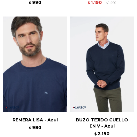
990
1.190
$
$
1.490
$
REMERA LISA - Azul
BUZO TEJIDO CUELLO
EN V - Azul
980
$
2.190
$