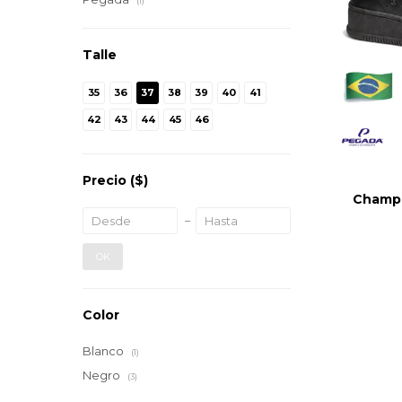
(1)
Talle
35
36
37
38
39
40
41
42
43
44
45
46
Precio
($)
Champi
OK
Color
Blanco
(1)
Negro
(3)