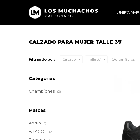
UNIFORME
CALZADO PARA MUJER TALLE 37
Quitar filtros
Filtrando por:
Calzado
Talle 37
Categorías
Championes
(2)
Marcas
Adrun
(1)
BRACOL
(2)
Pegada