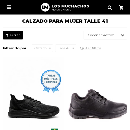

CALZADO PARA MUJER TALLE 41
Recomendados
Quitar filtros
Filtrando por:
Calzado
Talle 41