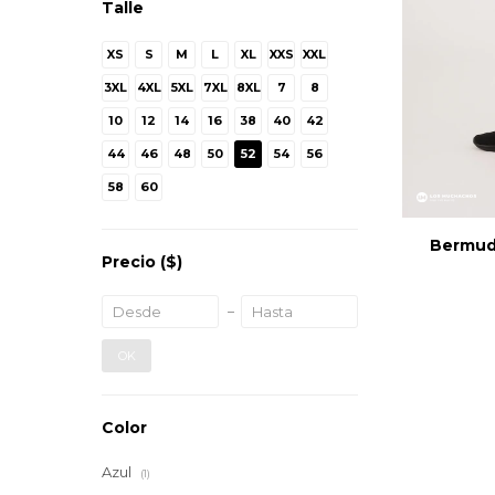
Talle
XS
S
M
L
XL
XXS
XXL
3XL
4XL
5XL
7XL
8XL
7
8
10
12
14
16
38
40
42
44
46
48
50
52
54
56
58
60
Bermud
Precio
($)
OK
Color
Azul
(1)