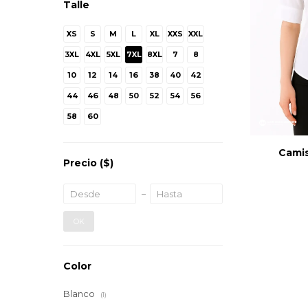
Talle
XS
S
M
L
XL
XXS
XXL
3XL
4XL
5XL
7XL
8XL
7
8
10
12
14
16
38
40
42
44
46
48
50
52
54
56
58
60
Cami
Precio
($)
OK
Color
Blanco
(1)