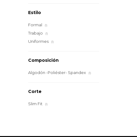
Estilo
Formal
(1)
Trabajo
(1)
Uniformes
(1)
Composición
Algodón -Poliéster- Spandex
(1)
Corte
Slim Fit
(1)