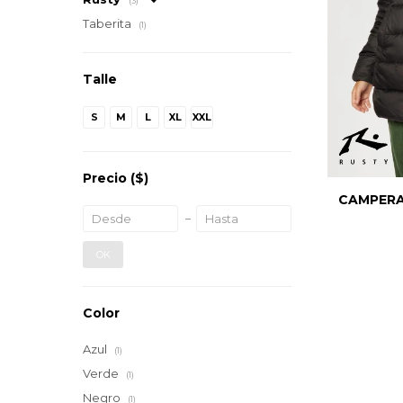
(3)
Taberita
(1)
Talle
S
M
L
XL
XXL
Precio
($)
CAMPERA
OK
Color
Azul
(1)
Verde
(1)
Negro
(1)