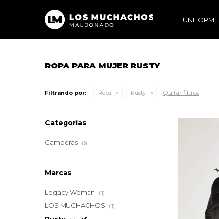
UNIFORME
ROPA PARA MUJER RUSTY
Quitar filtros
Filtrando por:
Ropa
Rusty
Categorías
Camperas
(3)
Marcas
Legacy Woman
(11)
LOS MUCHACHOS
(11)
Rusty