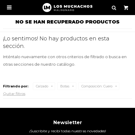

NO SE HAN RECUPERADO PRODUCTOS
¡Lo sentimos! No hay productos en esta
sección.
Inténtalo nuevamente con otros criterios de filtrado o busca en
otras secciones de nuestro catálogo.
Filtrando por:
Calzado
Botas
Composición:
Cuero
Quitar filtros
Newsletter
¡Suscribite y recibí todas nuestras novedades!