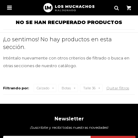

NO SE HAN RECUPERADO PRODUCTOS
¡Lo sentimos! No hay productos en esta
sección.
Inténtalo nuevamente con otros criterios de filtrado o busca en
otras secciones de nuestro catálogo.
Quitar filtros
Filtrando por:
Calzado
Botas
Talle 36
Newsletter
¡Suscribite y recibí todas nuestras novedades!