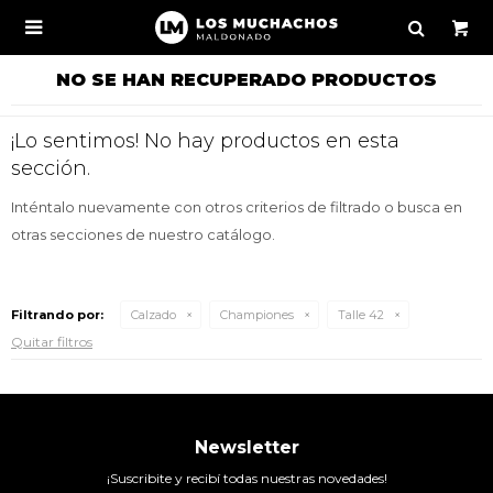

NO SE HAN RECUPERADO PRODUCTOS
¡Lo sentimos! No hay productos en esta
sección.
Inténtalo nuevamente con otros criterios de filtrado o busca en
otras secciones de nuestro catálogo.
Filtrando por:
Calzado
Championes
Talle 42
Quitar filtros
Newsletter
¡Suscribite y recibí todas nuestras novedades!