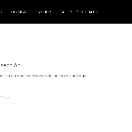
S
HOMBRE
MUJER
TALLES ESPECIALES
 sección.
 busca en otras secciones de nuestro catálogo.
filtros