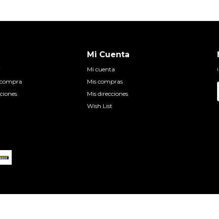
Mi Cuenta
r
Mi cuenta
e compra
Mis compras
ciones
Mis direcciones
Wish List