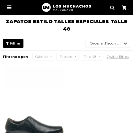

ZAPATOS ESTILO TALLES ESPECIALES TALLE
48
Recomendados
Quitar filtros
Filtrando por:
Calzado
Zapatos
Talle 48