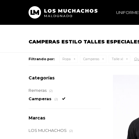
UNIFORME
CAMPERAS ESTILO TALLES ESPECIALES
Qui
Filtrando por:
Ropa
Camperas
Talle xl
Categorías
Remeras
(2)
Camperas
(2)
Marcas
LOS MUCHACHOS
(2)