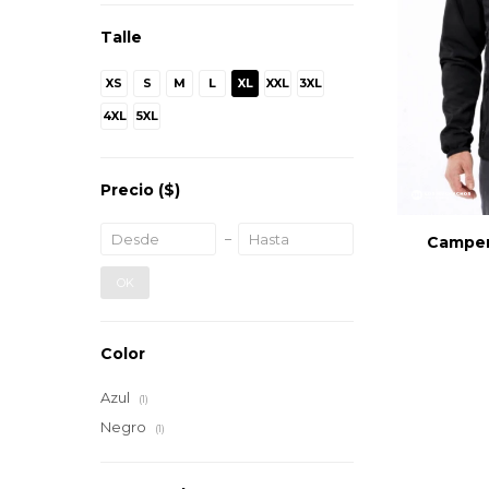
Talle
XS
S
M
L
XL
XXL
3XL
4XL
5XL
Precio
($)
Campe
OK
Color
Azul
(1)
Negro
(1)