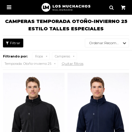

CAMPERAS TEMPORADA OTOÑO-INVIERNO 25
ESTILO TALLES ESPECIALES
Recomendados
Filtrando por:
Ropa
Camperas
Quitar filtros
Temporada:
Otoño-invierno 25