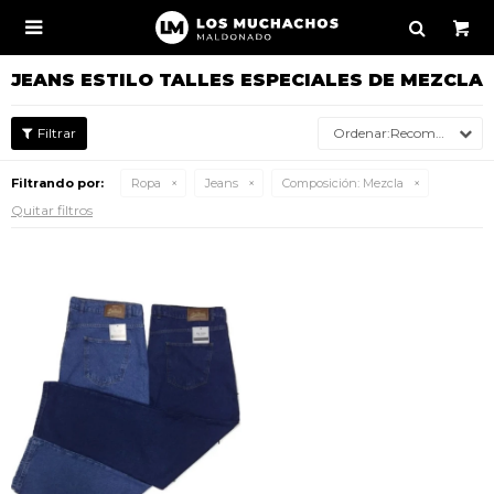

JEANS ESTILO TALLES ESPECIALES DE MEZCLA
Recomendados
Filtrando por:
Ropa
Jeans
Composición:
Mezcla
Quitar filtros