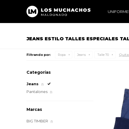
UNIFORME
JEANS ESTILO TALLES ESPECIALES TA
Quitar
Filtrando por:
Ropa
Jeans
Talle 70
Categorías
Jeans
(1)
Pantalones
(1)
Marcas
BIG TIMBER
(1)