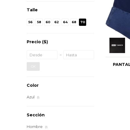
Talle
56
58
60
62
64
68
70
Precio
($)
PANTA
OK
Color
Azul
(1)
Sección
Hombre
(1)