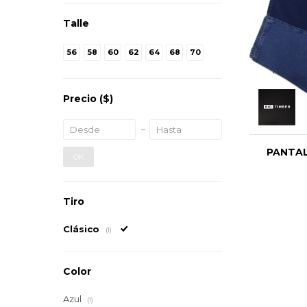
Talle
56
58
60
62
64
68
70
Precio
($)
PANTA
OK
Tiro
Clásico
(1)
Color
Azul
(1)