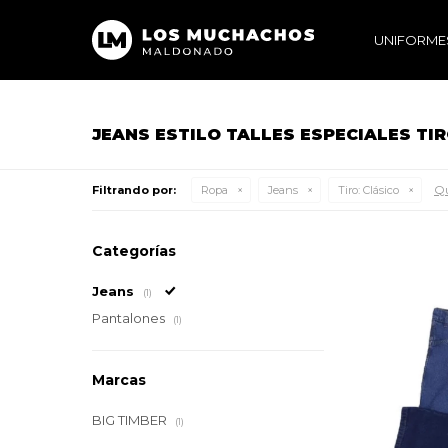
UNIFORME
JEANS ESTILO TALLES ESPECIALES TI
Qu
Filtrando por:
Ropa
Jeans
Tiro:
Clásico
Categorías
Jeans
(1)
Pantalones
(1)
Marcas
BIG TIMBER
(1)