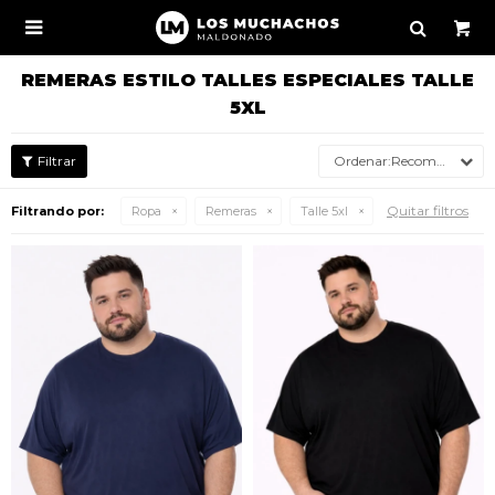

REMERAS ESTILO TALLES ESPECIALES TALLE
5XL
Recomendados
Quitar filtros
Filtrando por:
Ropa
Remeras
Talle 5xl