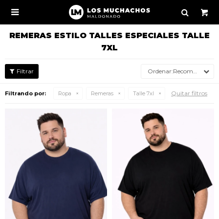

REMERAS ESTILO TALLES ESPECIALES TALLE
7XL
Recomendados
Quitar filtros
Filtrando por:
Ropa
Remeras
Talle 7xl