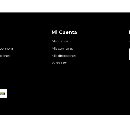
Mi Cuenta
r
Mi cuenta
e compra
Mis compras
ciones
Mis direcciones
Wish List