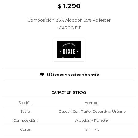
1.290
$
Composición: 35% Algodón 65% Poliester
-CARGO FIT
Métodos y costos de envío
CARACTERÍSTICAS
Sección
Hombre
Estilo
Casual, Con Puño, Deportiva, Urbano
Composición
Algodón - Poliéster
Corte
Slim Fit