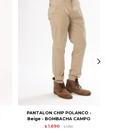
A
PANTALON CHIP POLANCO -
PANTALÓN
Beige - BOMBACHA CAMPO
1.690
$
1.990
$