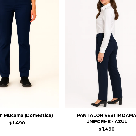
on Mucama (Domestica)
PANTALON VESTIR DAM
UNIFORME - AZUL
1.490
$
1.490
$