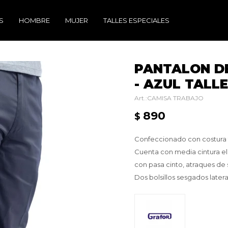
S
HOMBRE
MUJER
TALLES ESPECIALES
PANTALON DE
- AZUL TALLE
CAMISA TRABAJO
890
$
Confeccionado con costura t
Cuenta con media cintura el
con pasa cinto, atraques de
Dos bolsillos sesgados latera