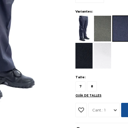
Variantes:
Talle:
7
8
GUÍA DE TALLES
1