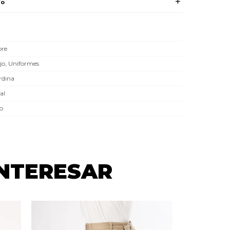
ío
re
jo, Uniformes
rdina
al
co
INTERESAR