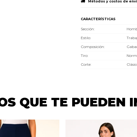
Métodos y costos de env
CARACTERÍSTICAS
Sección
Homb
Estilo
Traba
Composición
Gaba
Tiro
Norm
Corte
Clási
S QUE TE PUEDEN 