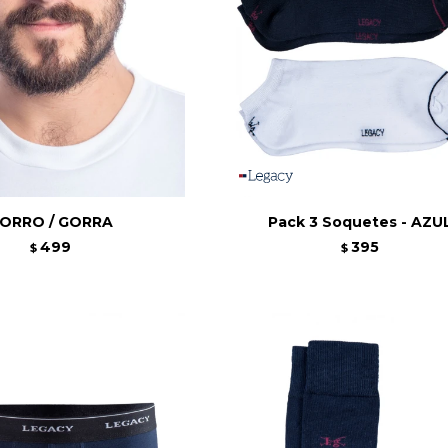
ORRO / GORRA
Pack 3 Soquetes - AZU
499
395
$
$