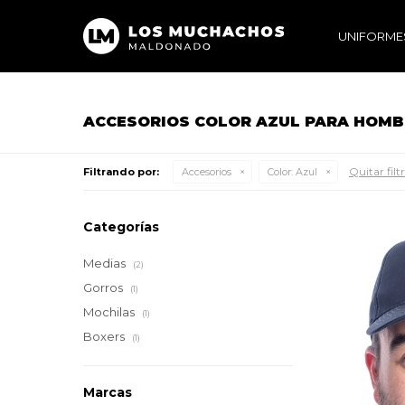
UNIFORME
ACCESORIOS COLOR AZUL PARA HOMB
Quitar filt
Filtrando por:
Accesorios
Color:
Azul
Categorías
Medias
(2)
Gorros
(1)
Mochilas
(1)
Boxers
(1)
Marcas