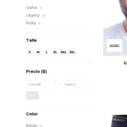
Grafor
(1)
Legacy
(3)
Rusty
(1)
Talle
S
M
L
XL
XXL
3XL
G
Precio
($)
OK
Color
Beige
(1)