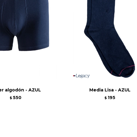
er algodón - AZUL
Media Lisa - AZUL
550
195
$
$