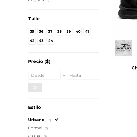
(1)
Talle
35
36
37
38
39
40
41
42
43
44
Precio
($)
Ch
OK
Estilo
Urbano
(2)
Formal
(3)
Casual
(3)