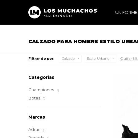
UNIFORME
CALZADO PARA HOMBRE ESTILO URB
Quitar fil
Filtrando por:
Calzado
Estilo:
Urbano
Categorías
Championes
(1)
Botas
(1)
Marcas
Adrun
(1)
Pegada