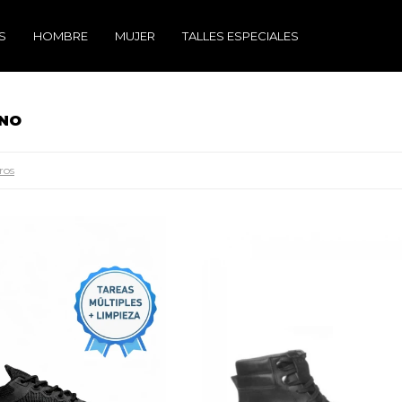
S
HOMBRE
MUJER
TALLES ESPECIALES
ANO
tros