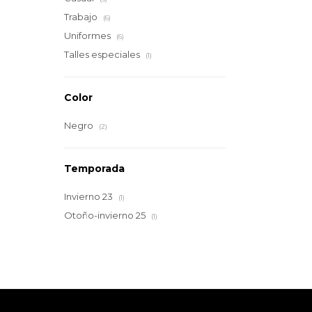
Trabajo
(6)
Uniformes
(6)
Talles especiales
(1)
Color
Negro
(2)
Temporada
Invierno 23
(1)
Otoño-invierno 25
(1)