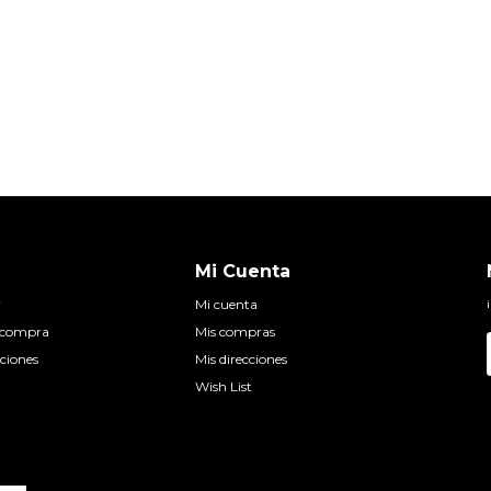
Mi Cuenta
r
Mi cuenta
e compra
Mis compras
ciones
Mis direcciones
Wish List