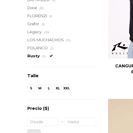
(5)
Dixie
(10)
FLORENZI
(1)
Grafor
(5)
Legacy
(20)
LOS MUCHACHOS
(13)
POLANCO
(2)
Rusty
(5)
CANGU
Talle
S
M
L
XL
XXL
Precio
($)