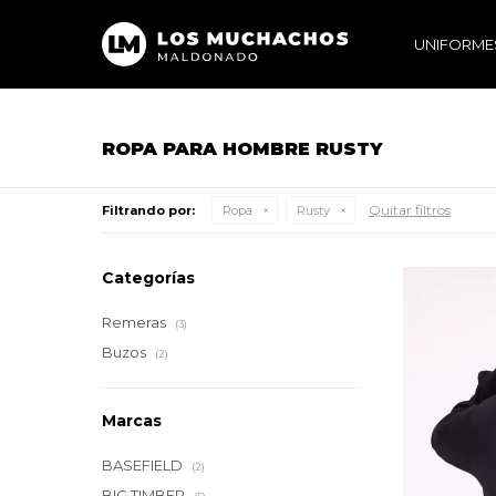
UNIFORME
ROPA PARA HOMBRE RUSTY
Quitar filtros
Filtrando por:
Ropa
Rusty
Categorías
Remeras
(3)
Buzos
(2)
Marcas
BASEFIELD
(2)
BIG TIMBER