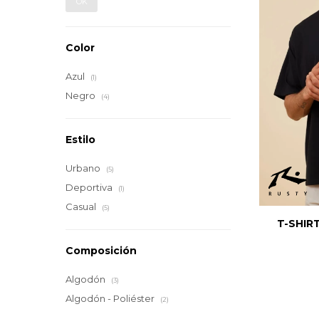
OK
Color
Azul
(1)
Negro
(4)
Estilo
Urbano
(5)
Deportiva
(1)
Casual
(5)
T-SHIRT
Composición
Algodón
(3)
Algodón - Poliéster
(2)