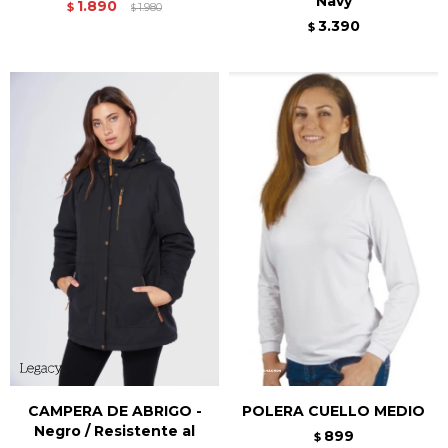
Navy
1.890
$
1.980
$
3.390
$
CAMPERA DE ABRIGO -
POLERA CUELLO MEDIO
Negro / Resistente al
899
$