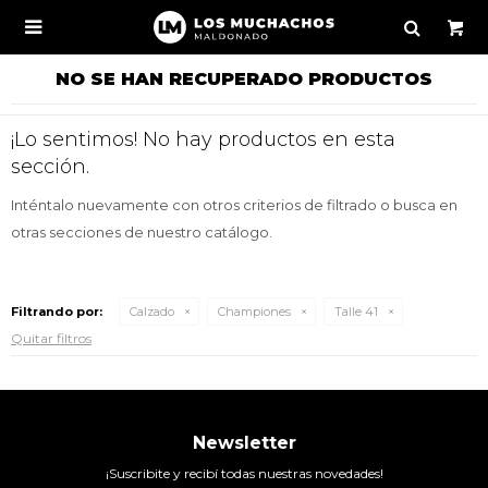

NO SE HAN RECUPERADO PRODUCTOS
¡Lo sentimos! No hay productos en esta
sección.
Inténtalo nuevamente con otros criterios de filtrado o busca en
otras secciones de nuestro catálogo.
Filtrando por:
Calzado
Championes
Talle 41
Quitar filtros
Newsletter
¡Suscribite y recibí todas nuestras novedades!