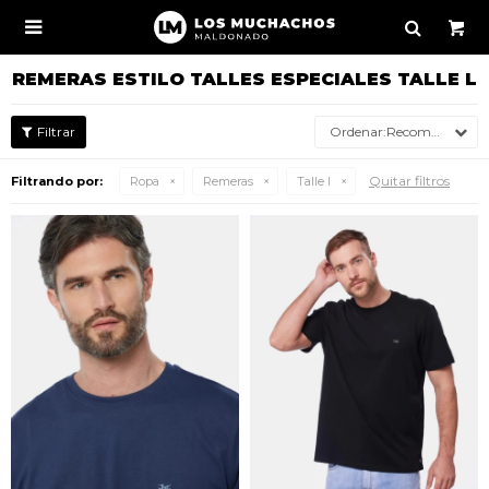

REMERAS ESTILO TALLES ESPECIALES TALLE L
Recomendados
Quitar filtros
Filtrando por:
Ropa
Remeras
Talle l