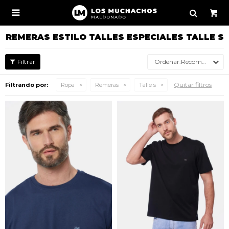

REMERAS ESTILO TALLES ESPECIALES TALLE S
Recomendados
Quitar filtros
Filtrando por:
Ropa
Remeras
Talle s