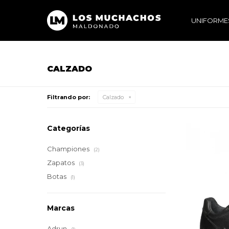
UNIFORME
CALZADO
Filtrando por:
Calzado
Categorías
Championes
(2)
Zapatos
(3)
Botas
(1)
Marcas
Adrun