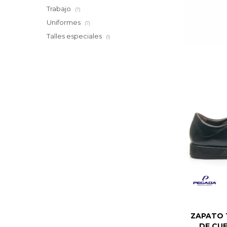
Trabajo
(7)
Uniformes
(7)
Talles especiales
(1)
ZAPATO T
DE CUE