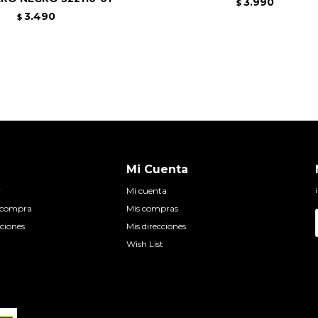
3.990
$
3.490
$
Mi Cuenta
r
Mi cuenta
e compra
Mis compras
ciones
Mis direcciones
Wish List