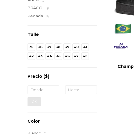
(1)
BRACOL
(2)
Pegada
(5)
Talle
35
36
37
38
39
40
41
42
43
44
45
46
47
48
Champi
Precio
($)
OK
Color
Blanco
(1)