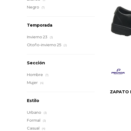
Negro
(7)
Temporada
Invierno 23
(3)
Otoño-invierno 25
(2)
Sección
Hombre
(7)
Mujer
(4)
ZAPATO 
Estilo
Urbano
(3)
Formal
(3)
Casual
(4)