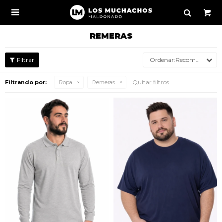

REMERAS
Recomendados
Quitar filtros
Filtrando por:
Ropa
Remeras