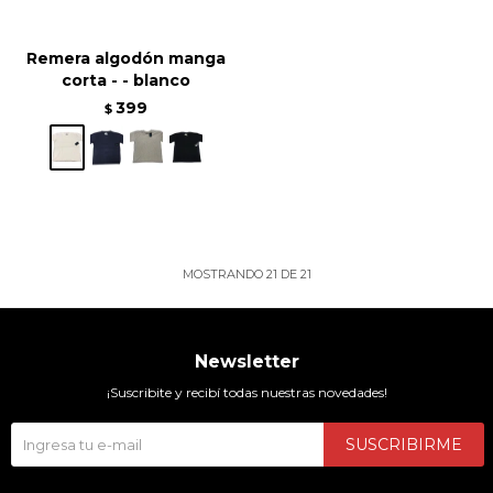
Remera algodón manga
corta - - blanco
399
$
MOSTRANDO
21
DE
21
Newsletter
¡Suscribite y recibí todas nuestras novedades!
SUSCRIBIRME