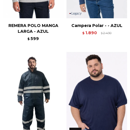
REMERA POLO MANGA
Campera Polar - - AZUL
LARGA - AZUL
1.890
$
2.490
$
599
$