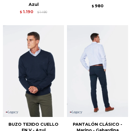
Azul
980
$
1.190
$
1.490
$
BUZO TEJIDO CUELLO
PANTALÓN CLÁSICO -
EN V - Azul
Marino - Gabardina