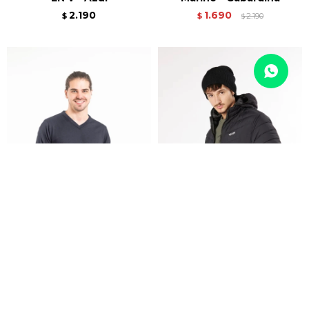
2.190
1.690
$
$
2.190
$
Buzo SWEATER ESCOTE
CAMPERA TIMBU DIXIE -
V - AZUL - Marino
Azul Oscuro