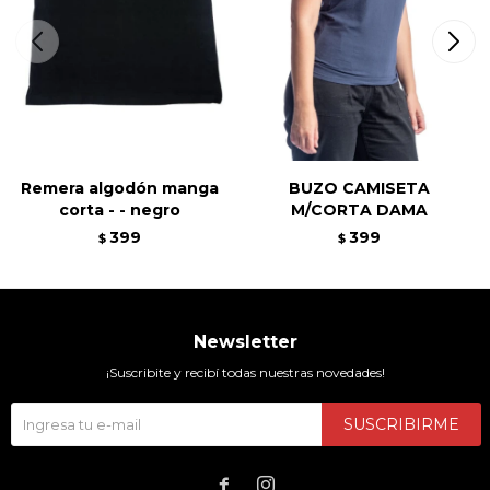
Remera algodón manga
BUZO CAMISETA
corta - - negro
M/CORTA DAMA
399
399
$
$
Newsletter
¡Suscribite y recibí todas nuestras novedades!
SUSCRIBIRME

